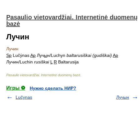
Pasaulio vietovardžiai. Internetinė duomenų
bazė
Лучин
Лучин
Sp
Lučýnas
Ap
Луч
ы
н/Luchyn
baltarusiškai (gudiškai)
Ap
Лучин/Luchin
rusiškai
L
R
Baltarusija
Pasaulio vietovardžiai. Internetinė duomenų bazė
.
Игры ⚽
Нужно сделать НИР?
Lučynas
Лучын