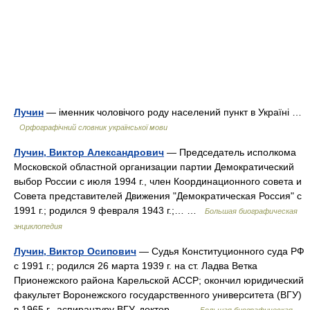
Лучин
— іменник чоловічого роду населений пункт в Україні …
Орфографічний словник української мови
Лучин, Виктор Александрович
— Председатель исполкома
Московской областной организации партии Демократический
выбор России с июля 1994 г., член Координационного совета и
Совета представителей Движения "Демократическая Россия" с
1991 г.; родился 9 февраля 1943 г.;… …
Большая биографическая
энциклопедия
Лучин, Виктор Осипович
— Судья Конституционного суда РФ
с 1991 г.; родился 26 марта 1939 г. на ст. Ладва Ветка
Прионежского района Карельской АССР; окончил юридический
факультет Воронежского государственного университета (ВГУ)
в 1965 г., аспирантуру ВГУ, доктор… …